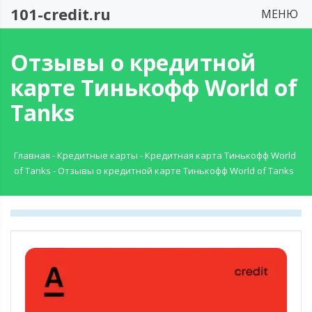
101-credit.ru
МЕНЮ
Отзывы о кредитной
карте Тинькофф World of
Tanks
Главная
-
Кредитные карты
-
Кредитная карта Тинькофф World
of Tanks
-
Отзывы о кредитной карте Тинькофф World of Tanks