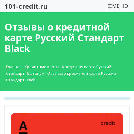
101-credit.ru
МЕНЮ
Отзывы о кредитной
карте Русский Стандарт
Black
Главная
-
Кредитные карты
-
Кредитная карта Русский
Стандарт Платинум
-
Отзывы о кредитной карте Русский
Стандарт Black