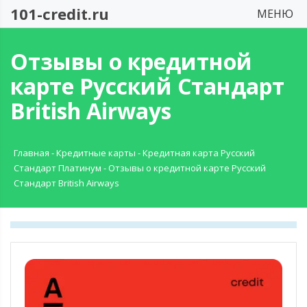
101-credit.ru
МЕНЮ
Отзывы о кредитной
карте Русский Стандарт
British Airways
Главная
-
Кредитные карты
-
Кредитная карта Русский
Стандарт Платинум
-
Отзывы о кредитной карте Русский
Стандарт British Airways