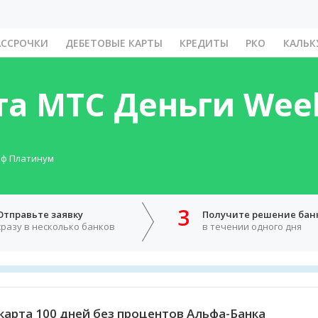
АССРОЧКИ
ДЕБЕТОВЫЕ КАРТЫ
КРЕДИТЫ
РКО
КАЛЬК
та МТС Деньги Wee
фф Платинум
3
Отправьте заявку
Получите решение бан
сразу в несколько банков
в течении одного дня
карта 100 дней без процентов Альфа-Банка