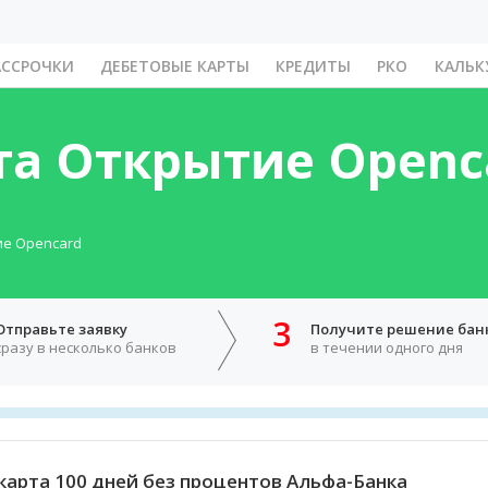
АССРОЧКИ
ДЕБЕТОВЫЕ КАРТЫ
КРЕДИТЫ
РКО
КАЛЬК
та Открытие Openc
ие Opencard
3
Отправьте заявку
Получите решение бан
сразу в несколько банков
в течении одного дня
карта 100 дней без процентов Альфа-Банка