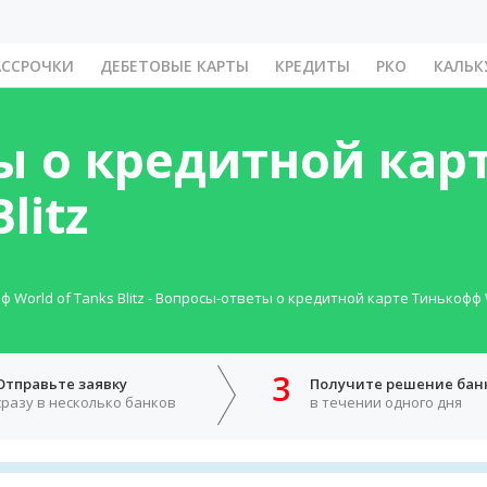
АССРОЧКИ
ДЕБЕТОВЫЕ КАРТЫ
КРЕДИТЫ
РКО
КАЛЬК
ы о кредитной кар
litz
World of Tanks Blitz
-
Вопросы-ответы о кредитной карте Тинькофф Wo
3
Отправьте заявку
Получите решение бан
сразу в несколько банков
в течении одного дня