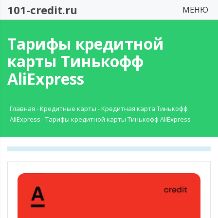
101-credit.ru
МЕНЮ
Тарифы кредитной
карты Тинькофф
AliExpress
Главная
-
Кредитные карты
-
Кредитная карта Тинькофф
AliExpress
-
Тарифы кредитной карты Тинькофф AliExpress