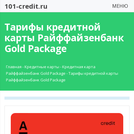
101-credit.ru
МЕНЮ
Тарифы кредитной
карты Райффайзенбанк
Gold Package
Главная
-
Кредитные карты
-
Кредитная карта
Райффайзенбанк Gold Package
-
Тарифы кредитной карты
Райффайзенбанк Gold Package