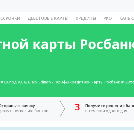
АССРОЧКИ
ДЕБЕТОВЫЕ КАРТЫ
КРЕДИТЫ
РКО
КАЛЬК
ной карты Росбан
#120подНОЛЬ Black Edition
-
Тарифы кредитной карты Росбанк #120п
3
Отправьте заявку
Получите решение бан
сразу в несколько банков
в течении одного дня