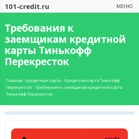
101-credit.ru
МЕНЮ
Требования к
заемщикам кредитной
карты Тинькофф
Перекресток
Главная
-
Кредитные карты
-
Кредитная карта Тинькофф
Перекресток
-
Требования к заемщикам кредитной карты
Тинькофф Перекресток