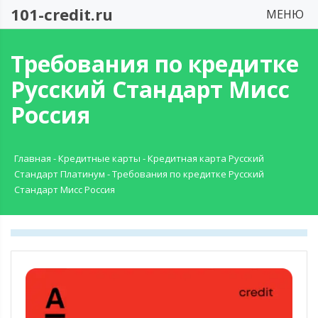
101-credit.ru
МЕНЮ
Требования по кредитке
Русский Стандарт Мисс
Россия
Главная
-
Кредитные карты
-
Кредитная карта Русский
Стандарт Платинум
-
Требования по кредитке Русский
Стандарт Мисс Россия