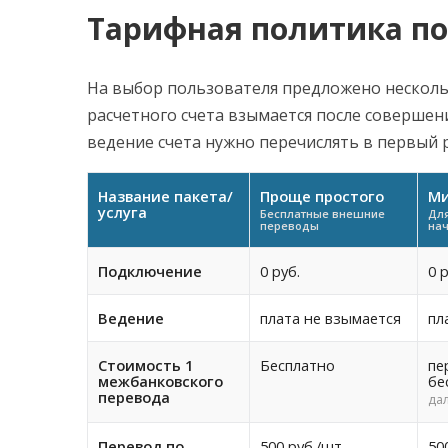
Тарифная политика по
На выбор пользователя предложено нескольк
расчетного счета взымается после совершен
ведение счета нужно перечислять в первый 
Название пакета/
Проще простого
М
услуга
Бесплатные внешние
Для
переводы
нач
Подключение
0 руб.
0 р
Ведение
плата не взымается
пл
Стоимость 1
Бесплатно
пе
межбанковского
бе
перевода
да
Перевод по
500 руб./шт.
50