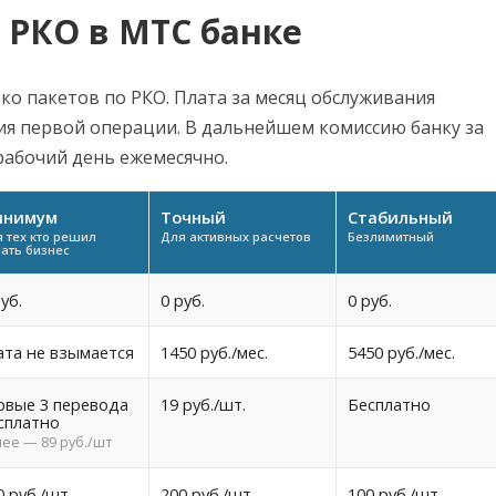
 РКО в МТС банке
о пакетов по РКО. Плата за месяц обслуживания
ия первой операции. В дальнейшем комиссию банку за
рабочий день ежемесячно.
инимум
Точный
Стабильный
 тех кто решил
Для активных расчетов
Безлимитный
ать бизнес
уб.
0 руб.
0 руб.
ата не взымается
1450 руб./мес.
5450 руб./мес.
рвые 3 перевода
19 руб./шт.
Бесплатно
сплатно
лее — 89 руб./шт
0 руб./шт.
200 руб./шт.
100 руб./шт.