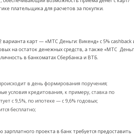
г, обеспечивающий возможность приема денег с карт/
тике плательщика для расчетов за покупки.
 варианта карт — «МТС Деньги: Викенд» с 5% cashback 
вых на остаток денежных средств, а также «МТС Ден
аличность в банкоматах Сбербанка и ВТБ.
 происходит в день формирования поручения;
ые условия кредитования, к примеру, ставка по
ует с 9,5%, по ипотеке — с 9,6% годовых;
тся бесплатно;
 зарплатного проекта в банк требуется предоставить