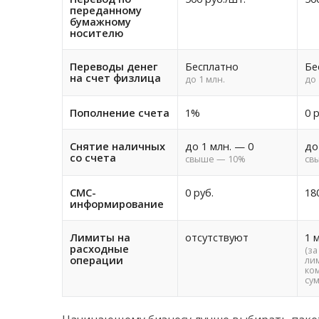
переданному
бумажному
носителю
Переводы денег
Бесплатно
Бе
на счет физлица
до 1 млн.
до 
Пополнение счета
1%
0 р
Снятие наличных
до 1 млн. — 0
до
со счета
свыше — 10%
св
СМС-
0 руб.
18
информирование
Лимиты на
отсутствуют
1 
расходные
(за
операции
ли
ком
су