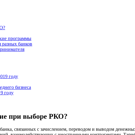
КО?
кие программы
я разных банков
принимателя
2019 году
еднего бизнеса
9 году
ние при выборе РКО?
банка, связанных с зачислением, переводом и выводом денежных
аний, взаимодействующих с иностранными контрагентами. Тари