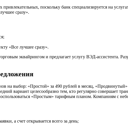
 привлекательных, поскольку банк специализируется на услугах
лучшее сразу».
ся;
укту «Все лучшее сразу».
торговым эквайрингом и предлагает услугу ВЭД-ассистента. Разу
редложения
нов на выбор: «Простой» за 490 рублей в месяц, «Продвинутый»
дний вариант целесообразно тем, кто регулярно совершает тран
оспользоваться «Простым» тарифным планом. Компаниям с неб
вки, а счет открывается всего за день;