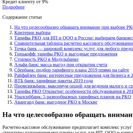
Кредит клиенту
от 9%
Подробнее
Содержание статьи
На что целесообразно обращать внимание при выборе Р
Критерии выбора
Тарифы РКО для ИП и ООО в России: выбираем банковс
Сравнительная таблица расчетно кассового обслуживани
Точка банк — широкий комплекс услуг для любого пред
Тинькофф: тарифы РКО и выгодные предложения
Стоимость РКО в Модульбанке
Альфа банк: масса выгод при открытии счета
Сбербанк: подбор тарифного плана 2019 прямо на сайте
Райфайзен банк: интересные предложения для бизнеса в 
ВТБ банк: тарифные пакеты 2019 года
Промсвязьбанк: максимум опций для ведения малого и ср
Тарифы РКО Открытие: особенности обслуживания в 201
Уралсиббанк: 5 разнообразных тарифных планов на РКО
Авангард банк: выгодное РКО в Москве
На что целесообразно обращать внима
Расчетно-кассовое обслуживание предполагает комплекс услуг 
структуры разграничивают пакеты услуг для ИП, ООО и комп